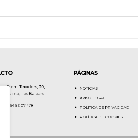
ACTO
PÁGINAS
rer Gremi Teixidors, 30,
NOTICIAS
09 Palma, Illes Balears
AVISO LEGAL
.: +34 646 007 478
POLÍTICA DE PRIVACIDAD
POLÍTICA DE COOKIES