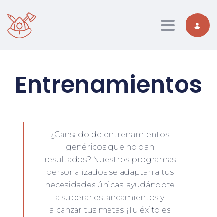
Toggle nav
Entrenamientos
¿Cansado de entrenamientos
genéricos que no dan
resultados? Nuestros programas
personalizados se adaptan a tus
necesidades únicas, ayudándote
a superar estancamientos y
alcanzar tus metas. ¡Tu éxito es